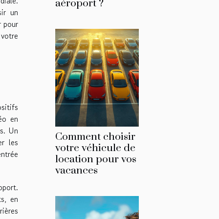
diale.
aéroport ?
sir un
r pour
 votre
sitifs
déo en
ts. Un
Comment choisir
r les
votre véhicule de
entrée
location pour vos
vacances
oport.
ts, en
ières