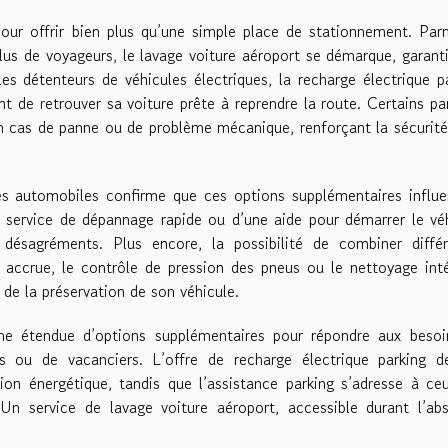
 pour offrir bien plus qu’une simple place de stationnement. Par
lus de voyageurs, le lavage voiture aéroport se démarque, garant
es détenteurs de véhicules électriques, la recharge électrique p
t de retrouver sa voiture prête à reprendre la route. Certains pa
 cas de panne ou de problème mécanique, renforçant la sécurité
es automobiles confirme que ces options supplémentaires influ
 service de dépannage rapide ou d’une aide pour démarrer le vé
désagréments. Plus encore, la possibilité de combiner différ
e accrue, le contrôle de pression des pneus ou le nettoyage inté
de la préservation de son véhicule.
e étendue d’options supplémentaires pour répondre aux besoi
es ou de vacanciers. L’offre de recharge électrique parking d
tion énergétique, tandis que l’assistance parking s’adresse à ce
 Un service de lavage voiture aéroport, accessible durant l’ab