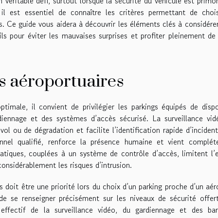
 véritable défi, surtout lorsque la sécurité du véhicule est primor
 il est essentiel de connaître les critères permettant de choi
. Ce guide vous aidera à découvrir les éléments clés à considére
ls pour éviter les mauvaises surprises et profiter pleinement de
s aéroportuaires
timale, il convient de privilégier les parkings équipés de dispo
diennage et des systèmes d’accès sécurisé. La surveillance vi
ol ou de dégradation et facilite l’identification rapide d’inciden
nnel qualifié, renforce la présence humaine et vient compléte
atiques, couplées à un système de contrôle d’accès, limitent l’
considérablement les risques d’intrusion.
 doit être une priorité lors du choix d’un parking proche d’un aér
e se renseigner précisément sur les niveaux de sécurité offer
effectif de la surveillance vidéo, du gardiennage et des barr