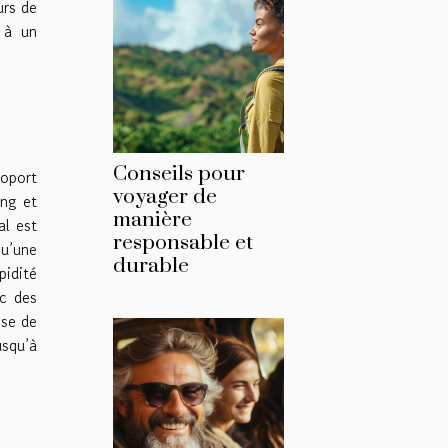
urs de
e à un
Conseils pour
roport
voyager de
ing et
manière
al est
responsable et
qu’une
durable
pidité
ec des
ise de
usqu’à