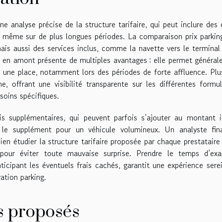
e analyse précise de la structure tarifaire, qui peut inclure des 
u même sur de plus longues périodes. La comparaison prix parkin
ais aussi des services inclus, comme la navette vers le terminal
ng en amont présente de multiples avantages : elle permet généra
ir une place, notamment lors des périodes de forte affluence. Plu
e, offrant une visibilité transparente sur les différentes formu
soins spécifiques.
is supplémentaires, qui peuvent parfois s’ajouter au montant in
 le supplément pour un véhicule volumineux. Un analyste fina
en étudier la structure tarifaire proposée par chaque prestataire
 pour éviter toute mauvaise surprise. Prendre le temps d’exa
ticipant les éventuels frais cachés, garantit une expérience sere
ation parking.
s proposés