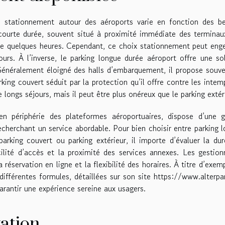
de stationnement autour des aéroports varie en fonction des b
courte durée, souvent situé à proximité immédiate des terminau
 de quelques heures. Cependant, ce choix stationnement peut eng
urs. À l’inverse, le parking longue durée aéroport offre une so
énéralement éloigné des halls d’embarquement, il propose souv
rking couvert séduit par la protection qu’il offre contre les intem
e longs séjours, mais il peut être plus onéreux que le parking extér
n périphérie des plateformes aéroportuaires, dispose d’une g
echerchant un service abordable. Pour bien choisir entre parking 
arking couvert ou parking extérieur, il importe d’évaluer la du
acilité d’accès et la proximité des services annexes. Les gestion
éservation en ligne et la flexibilité des horaires. À titre d’exemp
ifférentes formules, détaillées sur son site https://www.alterpar
arantir une expérience sereine aux usagers.
vation