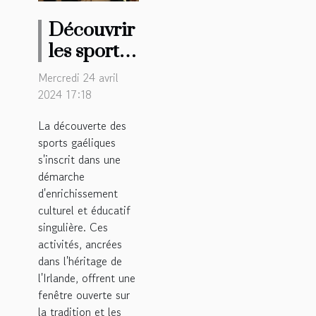
Découvrir
les sports
gaéliques :
Mercredi 24 avril
activités
2024 17:18
éducatives
La découverte des
en Irlande
sports gaéliques
pour les
s'inscrit dans une
élèves
démarche
d'enrichissement
culturel et éducatif
singulière. Ces
activités, ancrées
dans l'héritage de
l'Irlande, offrent une
fenêtre ouverte sur
la tradition et les