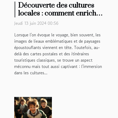
Découverte des cultures
locales : comment enrichir
son expérience de voyage
Jeudi 13 juin 2024 00:56
en s'immergeant dans les
Lorsque l'on évoque le voyage, bien souvent, les
traditions
images de lieaux emblématiques et de paysages
époustouflants viennent en tête. Toutefois, au-
delà des cartes postales et des itinéraires
touristiques classiques, se trouve un aspect
méconnu mais tout aussi captivant : l'immersion
dans les cultures...