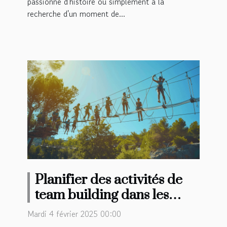
passionné d'histoire ou simplement à la
recherche d'un moment de...
Planifier des activités de
team building dans les
destinations les plus
Mardi 4 février 2025 00:00
prisées pour les séminaires