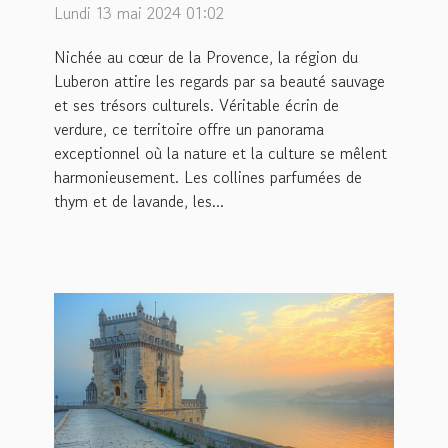
destination incontournable
Lundi 13 mai 2024 01:02
pour les amoureux de la
Nichée au cœur de la Provence, la région du
nature et de la culture
Luberon attire les regards par sa beauté sauvage
et ses trésors culturels. Véritable écrin de
verdure, ce territoire offre un panorama
exceptionnel où la nature et la culture se mêlent
harmonieusement. Les collines parfumées de
thym et de lavande, les...