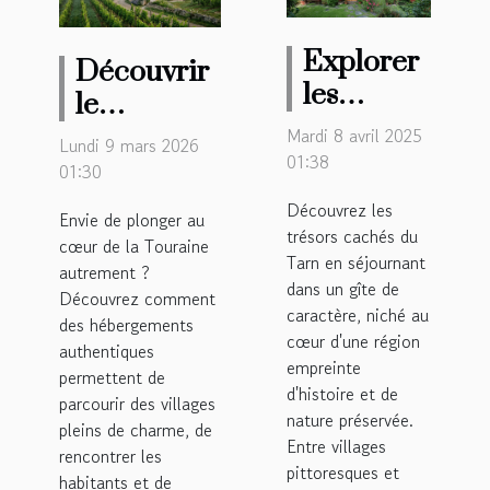
Explorer
Découvrir
les
le
charmes
patrimoine
Mardi 8 avril 2025
Lundi 9 mars 2026
du Tarn à
01:38
local à
01:30
travers
travers les
Découvrez les
Envie de plonger au
un séjour
Gîtes de
trésors cachés du
cœur de la Touraine
en gîte de
Tarn en séjournant
France en
autrement ?
caractère
dans un gîte de
Touraine
Découvrez comment
caractère, niché au
des hébergements
cœur d'une région
authentiques
empreinte
permettent de
d'histoire et de
parcourir des villages
nature préservée.
pleins de charme, de
Entre villages
rencontrer les
pittoresques et
habitants et de