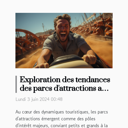
Exploration des tendances
des parcs d'attractions au
Maroc et leur impact sur le
Lundi 3 juin 2024 00:48
tourisme local
Au cœur des dynamiques touristiques, les parcs
d'attractions émergent comme des pôles
d'intérêt majeurs, conviant petits et grands à la