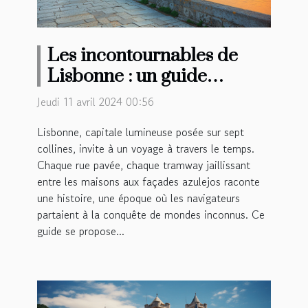
Les incontournables de
Lisbonne : un guide
complet des sites
Jeudi 11 avril 2024 00:56
historiques et culturels à
Lisbonne, capitale lumineuse posée sur sept
visiter
collines, invite à un voyage à travers le temps.
Chaque rue pavée, chaque tramway jaillissant
entre les maisons aux façades azulejos raconte
une histoire, une époque où les navigateurs
partaient à la conquête de mondes inconnus. Ce
guide se propose...