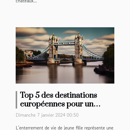
châteaux...
Top 5 des destinations
européennes pour un
enterrement de vie de
Dimanche 7 janvier 2024 00:50
jeune fille mémorable
L'enterrement de vie de jeune fille représente une