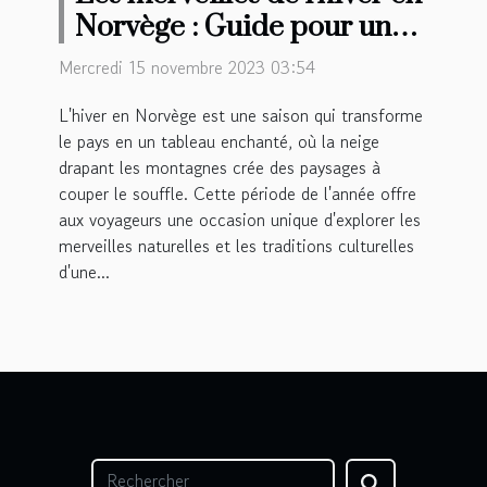
Norvège : Guide pour un
séjour magique de 8 jours
Mercredi 15 novembre 2023 03:54
L'hiver en Norvège est une saison qui transforme
le pays en un tableau enchanté, où la neige
drapant les montagnes crée des paysages à
couper le souffle. Cette période de l'année offre
aux voyageurs une occasion unique d'explorer les
merveilles naturelles et les traditions culturelles
d'une...