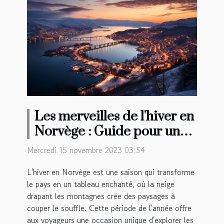
Les merveilles de l'hiver en
Norvège : Guide pour un
séjour magique de 8 jours
Mercredi 15 novembre 2023 03:54
L'hiver en Norvège est une saison qui transforme
le pays en un tableau enchanté, où la neige
drapant les montagnes crée des paysages à
couper le souffle. Cette période de l'année offre
aux voyageurs une occasion unique d'explorer les