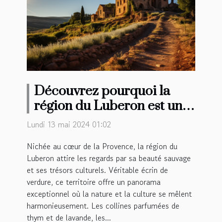
Découvrez pourquoi la
région du Luberon est une
destination incontournable
Lundi 13 mai 2024 01:02
pour les amoureux de la
Nichée au cœur de la Provence, la région du
nature et de la culture
Luberon attire les regards par sa beauté sauvage
et ses trésors culturels. Véritable écrin de
verdure, ce territoire offre un panorama
exceptionnel où la nature et la culture se mêlent
harmonieusement. Les collines parfumées de
thym et de lavande, les...