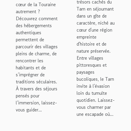
Gîtes de
trésors cachés du
cœur de la Touraine
en gîte de
Tarn en séjournant
France en
autrement ?
caractère
dans un gîte de
Touraine
Découvrez comment
caractère, niché au
des hébergements
cœur d'une région
authentiques
empreinte
permettent de
d'histoire et de
parcourir des villages
nature préservée.
pleins de charme, de
Entre villages
rencontrer les
pittoresques et
habitants et de
paysages
s’imprégner de
bucoliques, le Tarn
traditions séculaires.
invite à l'évasion
À travers des séjours
loin du tumulte
pensés pour
quotidien. Laissez-
l’immersion, laissez-
vous charmer par
vous guider...
une escapade où...