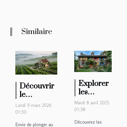
Similaire
Explorer
Découvrir
les
le
charmes
patrimoine
Mardi 8 avril 2025
Lundi 9 mars 2026
du Tarn à
01:38
local à
01:30
travers
travers les
Découvrez les
Envie de plonger au
un séjour