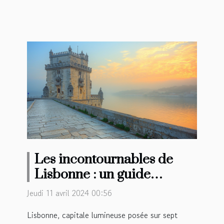
Les incontournables de
Lisbonne : un guide
complet des sites
Jeudi 11 avril 2024 00:56
historiques et culturels à
Lisbonne, capitale lumineuse posée sur sept
visiter