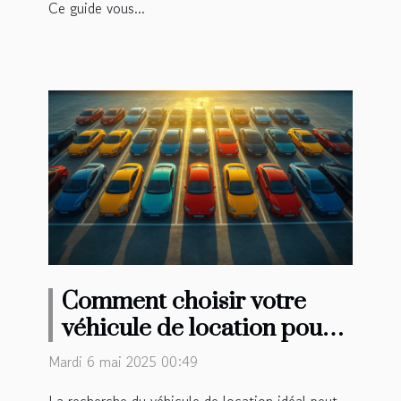
Ce guide vous...
Comment choisir votre
véhicule de location pour
vos vacances
Mardi 6 mai 2025 00:49
La recherche du véhicule de location idéal peut