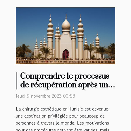
Comprendre le processus
de récupération après une
chirurgie esthétique en
Jeudi 9 novembre 2023 00:58
Tunisie
La chirurgie esthétique en Tunisie est devenue
une destination privilégiée pour beaucoup de
personnes à travers le monde. Les motivations
pour ces procédures peuvent être variées, mais