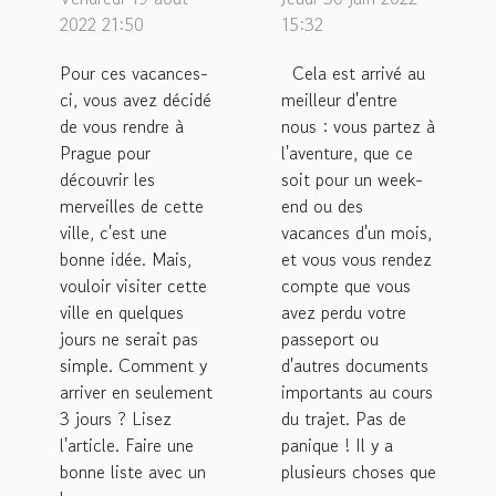
visiter
à prendre
2022 21:50
15:32
Prague en
en cas
Pour ces vacances-
Cela est arrivé au
seulement
perte de
ci, vous avez décidé
meilleur d'entre
trois jours.
papiers en
de vous rendre à
nous : vous partez à
voyage ?
Prague pour
l'aventure, que ce
découvrir les
soit pour un week-
merveilles de cette
end ou des
ville, c'est une
vacances d'un mois,
bonne idée. Mais,
et vous vous rendez
vouloir visiter cette
compte que vous
ville en quelques
avez perdu votre
jours ne serait pas
passeport ou
simple. Comment y
d'autres documents
arriver en seulement
importants au cours
3 jours ? Lisez
du trajet. Pas de
l'article. Faire une
panique ! Il y a
bonne liste avec un
plusieurs choses que