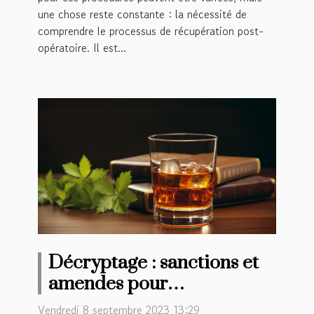
une chose reste constante : la nécessité de
comprendre le processus de récupération post-
opératoire. Il est...
Décryptage : sanctions et
amendes pour
dépassement de la quantité
Vendredi 8 septembre 2023 13:29