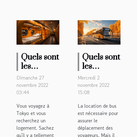
Quels sont
Quels sont
les
les
meilleurs
avantages
Dimanche 27
Mercredi 2
hôtels
de passer
novembre 2022
novembre 2022
03:44
capsules à
15:08
par ‘’Cars
Tokyo ?
de
Vous voyagez à
La location de bus
France’’
Tokyo et vous
est nécessaire pour
pour la
recherchez un
assurer le
logement. Sachez
déplacement des
location
qu'il y a tellement
voyageurs. Mais il