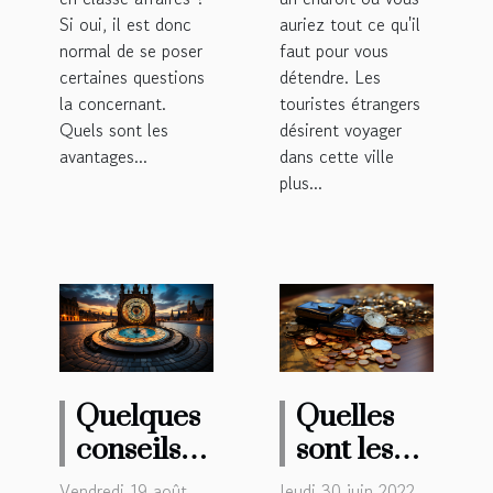
Si oui, il est donc
auriez tout ce qu'il
normal de se poser
faut pour vous
certaines questions
détendre. Les
la concernant.
touristes étrangers
Quels sont les
désirent voyager
avantages...
dans cette ville
plus...
Quelques
Quelles
conseils
sont les
pour
initiatives
Vendredi 19 août
Jeudi 30 juin 2022