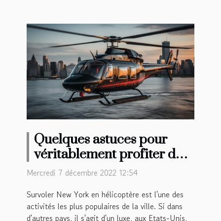
Quelques astuces pour
véritablement profiter de
votre survol en hélicoptère
Mercredi 7 décembre 2022 12:54
à New York
Survoler New York en hélicoptère est l'une des
activités les plus populaires de la ville. Si dans
d'autres pays, il s'agit d'un luxe, aux Etats-Unis,