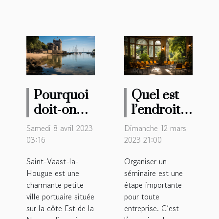
Pourquoi
Quel est
doit-on
l’endroit
visiter la
parfait
Samedi 8 avril 2023
Dimanche 12 mars
ville de
pour
03:16
2023 21:00
Saint-
organiser
Saint-Vaast-la-
Organiser un
Vaast-la-
un
Hougue est une
séminaire est une
Hougue ?
séminaire
charmante petite
étape importante
à Rennes ?
ville portuaire située
pour toute
sur la côte Est de la
entreprise. C’est