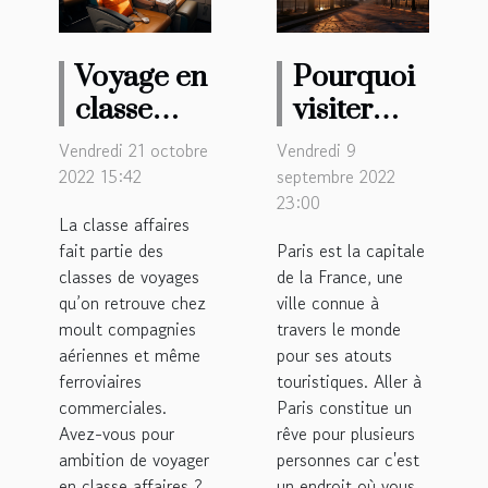
Voyage en
Pourquoi
classe
visiter
affaire :
Paris ?
Vendredi 21 octobre
Vendredi 9
Les
2022 15:42
septembre 2022
avantages
23:00
La classe affaires
fait partie des
Paris est la capitale
classes de voyages
de la France, une
qu’on retrouve chez
ville connue à
moult compagnies
travers le monde
aériennes et même
pour ses atouts
ferroviaires
touristiques. Aller à
commerciales.
Paris constitue un
Avez-vous pour
rêve pour plusieurs
ambition de voyager
personnes car c'est
en classe affaires ?
un endroit où vous