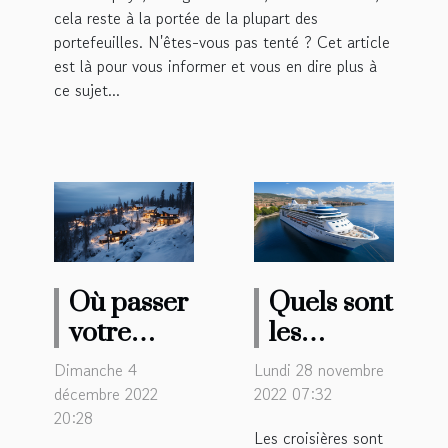
cela reste à la portée de la plupart des
portefeuilles. N'êtes-vous pas tenté ? Cet article
est là pour vous informer et vous en dire plus à
ce sujet...
Où passer
Quels sont
votre
les
séjour en
avantages
Dimanche 4
Lundi 28 novembre
Laponie ?
des
décembre 2022
2022 07:32
20:28
croisières
Les croisières sont