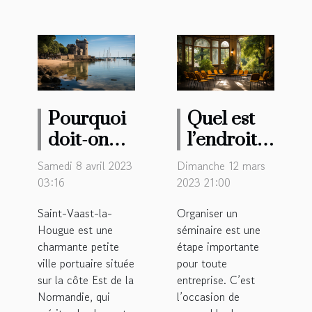
Pourquoi
Quel est
doit-on
l’endroit
visiter la
parfait
Samedi 8 avril 2023
Dimanche 12 mars
ville de
pour
03:16
2023 21:00
Saint-
organiser
Saint-Vaast-la-
Organiser un
Vaast-la-
un
Hougue est une
séminaire est une
Hougue ?
séminaire
charmante petite
étape importante
à Rennes ?
ville portuaire située
pour toute
sur la côte Est de la
entreprise. C’est
Normandie, qui
l’occasion de