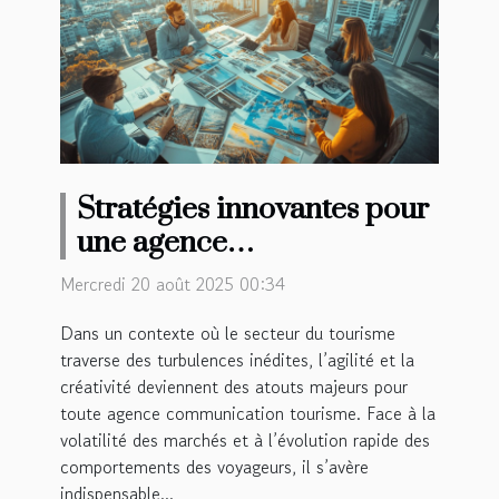
Stratégies innovantes pour
une agence
communication tourisme
Mercredi 20 août 2025 00:34
en période de crise
Dans un contexte où le secteur du tourisme
traverse des turbulences inédites, l’agilité et la
créativité deviennent des atouts majeurs pour
toute agence communication tourisme. Face à la
volatilité des marchés et à l’évolution rapide des
comportements des voyageurs, il s’avère
indispensable...