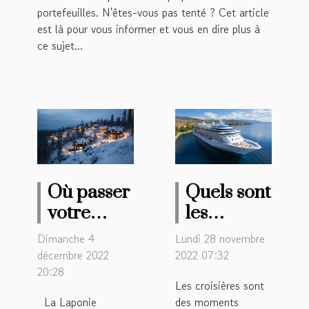
portefeuilles. N'êtes-vous pas tenté ? Cet article
est là pour vous informer et vous en dire plus à
ce sujet...
Où passer
Quels sont
votre
les
séjour en
avantages
Dimanche 4
Lundi 28 novembre
Laponie ?
des
décembre 2022
2022 07:32
20:28
croisières
Les croisières sont
?
La Laponie
des moments