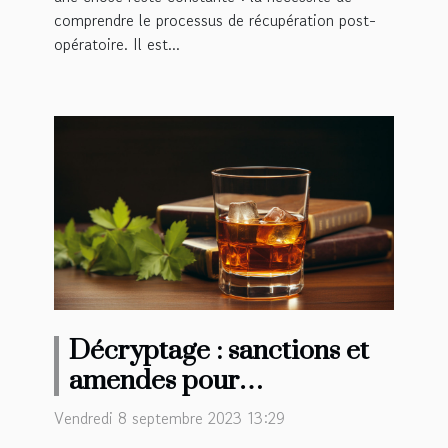
comprendre le processus de récupération post-
opératoire. Il est...
Décryptage : sanctions et
amendes pour
dépassement de la quantité
Vendredi 8 septembre 2023 13:29
d'alcool autorisée en