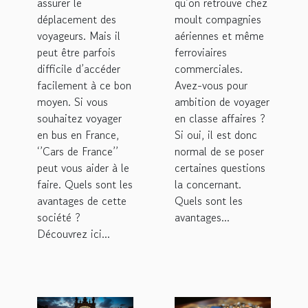
pour la
assurer le
qu’on retrouve chez
déplacement des
moult compagnies
location
voyageurs. Mais il
aériennes et même
de bus ?
peut être parfois
ferroviaires
difficile d’accéder
commerciales.
facilement à ce bon
Avez-vous pour
moyen. Si vous
ambition de voyager
souhaitez voyager
en classe affaires ?
en bus en France,
Si oui, il est donc
‘’Cars de France’’
normal de se poser
peut vous aider à le
certaines questions
faire. Quels sont les
la concernant.
avantages de cette
Quels sont les
société ?
avantages...
Découvrez ici...