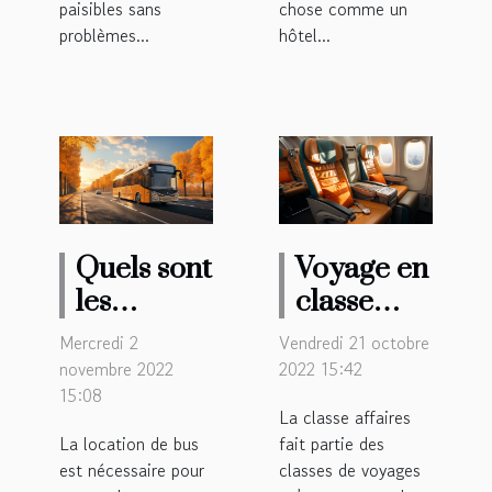
paisibles sans
chose comme un
problèmes...
hôtel...
Quels sont
Voyage en
les
classe
avantages
affaire :
Mercredi 2
Vendredi 21 octobre
de passer
Les
novembre 2022
2022 15:42
15:08
par ‘’Cars
avantages
La classe affaires
de
La location de bus
fait partie des
France’’
est nécessaire pour
classes de voyages