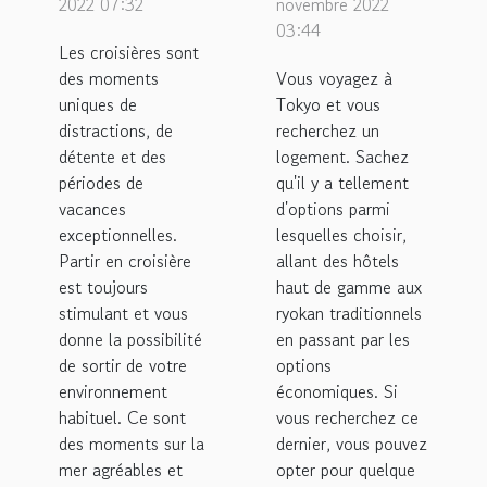
des
hôtels
2022 07:32
novembre 2022
croisières
03:44
capsules à
Les croisières sont
?
Tokyo ?
des moments
Vous voyagez à
uniques de
Tokyo et vous
distractions, de
recherchez un
détente et des
logement. Sachez
périodes de
qu'il y a tellement
vacances
d'options parmi
exceptionnelles.
lesquelles choisir,
Partir en croisière
allant des hôtels
est toujours
haut de gamme aux
stimulant et vous
ryokan traditionnels
donne la possibilité
en passant par les
de sortir de votre
options
environnement
économiques. Si
habituel. Ce sont
vous recherchez ce
des moments sur la
dernier, vous pouvez
mer agréables et
opter pour quelque