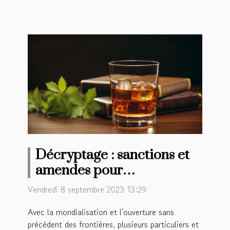
Décryptage : sanctions et
amendes pour
dépassement de la quantité
Vendredi 8 septembre 2023 13:29
d'alcool autorisée en
Avec la mondialisation et l'ouverture sans
douane
précédent des frontières, plusieurs particuliers et