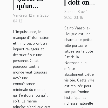
doit-on
qu'un
visiter la
Samedi 8 avril
annuaire
Vendredi 12 mai 2023
ville de
2023 03:16
des
04:12
Saint-
préfectures
Saint-Vaast-la-
Vaast-la-
L’impuissance, le
Hougue est une
?
manque d’information
Hougue
charmante petite
et l’imbroglio ont un
?
ville portuaire
impact ravageur et
située sur la côte
destructif sur une
Est de la
personne. C’est
Normandie, qui
pourquoi tout le
mérite
monde veut toujours
absolument d'être
avoir une
visitée. Cette ville
connaissance
est réputée pour
minimale du monde
son patrimoine
qui l’entoure, où qu’il
historique, sa
soit. Le même
richesse naturelle
principe s’applique aux