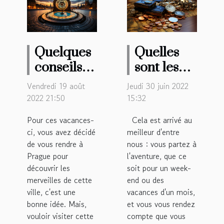
Quelques
Quelles
conseils
sont les
pour
initiatives
Vendredi 19 août
Jeudi 30 juin 2022
visiter
à prendre
2022 21:50
15:32
Prague en
en cas
Pour ces vacances-
Cela est arrivé au
seulement
perte de
ci, vous avez décidé
meilleur d'entre
trois jours.
papiers en
de vous rendre à
nous : vous partez à
voyage ?
Prague pour
l'aventure, que ce
découvrir les
soit pour un week-
merveilles de cette
end ou des
ville, c'est une
vacances d'un mois,
bonne idée. Mais,
et vous vous rendez
vouloir visiter cette
compte que vous