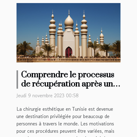
Comprendre le processus
de récupération après une
chirurgie esthétique en
Jeudi 9 novembre 2023 00:58
Tunisie
La chirurgie esthétique en Tunisie est devenue
une destination privilégiée pour beaucoup de
personnes à travers le monde. Les motivations
pour ces procédures peuvent être variées, mais