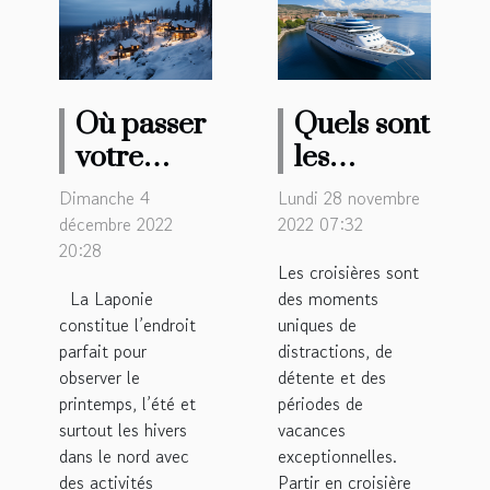
Où passer
Quels sont
votre
les
séjour en
avantages
Dimanche 4
Lundi 28 novembre
Laponie ?
des
décembre 2022
2022 07:32
20:28
croisières
Les croisières sont
?
La Laponie
des moments
constitue l’endroit
uniques de
parfait pour
distractions, de
observer le
détente et des
printemps, l’été et
périodes de
surtout les hivers
vacances
dans le nord avec
exceptionnelles.
des activités
Partir en croisière