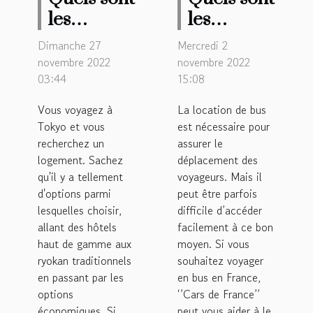
les
les
meilleurs
avantages
Dimanche 27
Mercredi 2
hôtels
de passer
novembre 2022
novembre 2022
03:44
capsules à
15:08
par ‘’Cars
Tokyo ?
de
Vous voyagez à
La location de bus
France’’
Tokyo et vous
est nécessaire pour
pour la
recherchez un
assurer le
logement. Sachez
déplacement des
location
qu'il y a tellement
voyageurs. Mais il
de bus ?
d'options parmi
peut être parfois
lesquelles choisir,
difficile d’accéder
allant des hôtels
facilement à ce bon
haut de gamme aux
moyen. Si vous
ryokan traditionnels
souhaitez voyager
en passant par les
en bus en France,
options
‘’Cars de France’’
économiques. Si
peut vous aider à le