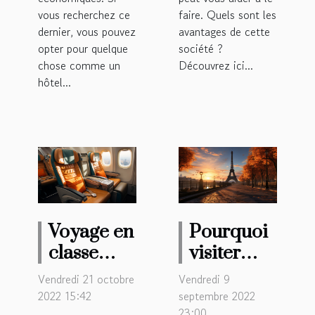
vous recherchez ce
faire. Quels sont les
dernier, vous pouvez
avantages de cette
opter pour quelque
société ?
chose comme un
Découvrez ici...
hôtel...
Voyage en
Pourquoi
classe
visiter
affaire :
Paris ?
Vendredi 21 octobre
Vendredi 9
Les
2022 15:42
septembre 2022
23:00