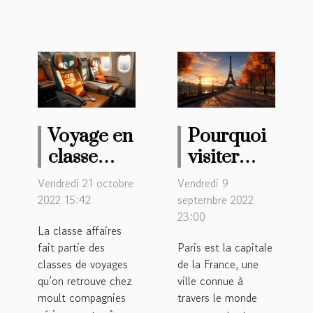
Voyage en
Pourquoi
classe
visiter
affaire :
Paris ?
Vendredi 21 octobre
Vendredi 9
Les
2022 15:42
septembre 2022
avantages
23:00
La classe affaires
fait partie des
Paris est la capitale
classes de voyages
de la France, une
qu’on retrouve chez
ville connue à
moult compagnies
travers le monde