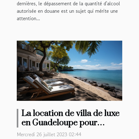
dernières, le dépassement de la quantité d'alcool
autorisée en douane est un sujet qui mérite une
attention...
La location de villa de luxe
en Guadeloupe pour
passer ses vacances est-il
Mercredi 26 juillet 2023 02:44