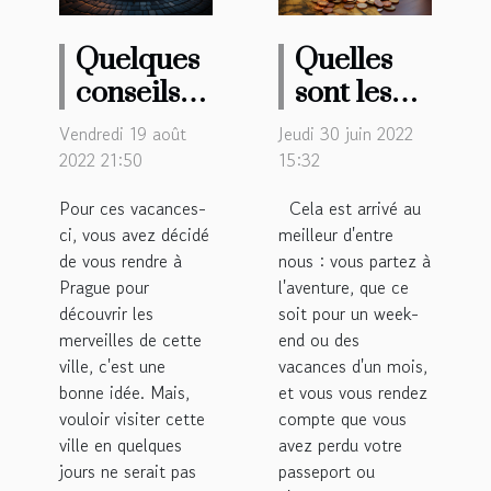
Quelques
Quelles
conseils
sont les
pour
initiatives
Vendredi 19 août
Jeudi 30 juin 2022
visiter
à prendre
2022 21:50
15:32
Prague en
en cas
Pour ces vacances-
Cela est arrivé au
seulement
perte de
ci, vous avez décidé
meilleur d'entre
trois jours.
papiers en
de vous rendre à
nous : vous partez à
voyage ?
Prague pour
l'aventure, que ce
découvrir les
soit pour un week-
merveilles de cette
end ou des
ville, c'est une
vacances d'un mois,
bonne idée. Mais,
et vous vous rendez
vouloir visiter cette
compte que vous
ville en quelques
avez perdu votre
jours ne serait pas
passeport ou