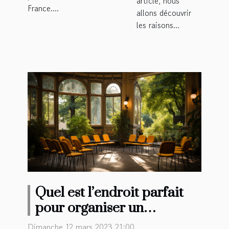
article, nous
France....
allons découvrir
les raisons...
Quel est l’endroit parfait
pour organiser un
séminaire à Rennes ?
Dimanche 12 mars 2023 21:00