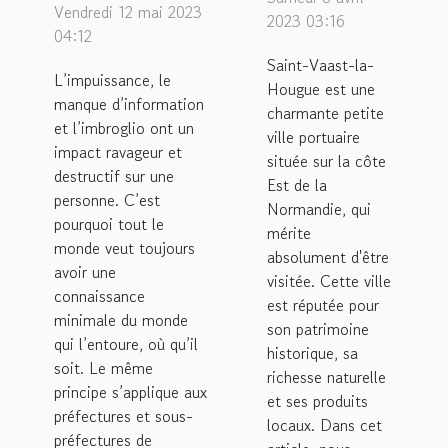
annuaire
Vendredi 12 mai 2023
ville de
2023 03:16
des
04:12
Saint-
préfectures
Saint-Vaast-la-
Vaast-la-
L’impuissance, le
Hougue est une
?
manque d’information
Hougue
charmante petite
et l’imbroglio ont un
?
ville portuaire
impact ravageur et
située sur la côte
destructif sur une
Est de la
personne. C’est
Normandie, qui
pourquoi tout le
mérite
monde veut toujours
absolument d'être
avoir une
visitée. Cette ville
connaissance
est réputée pour
minimale du monde
son patrimoine
qui l’entoure, où qu’il
historique, sa
soit. Le même
richesse naturelle
principe s’applique aux
et ses produits
préfectures et sous-
locaux. Dans cet
préfectures de