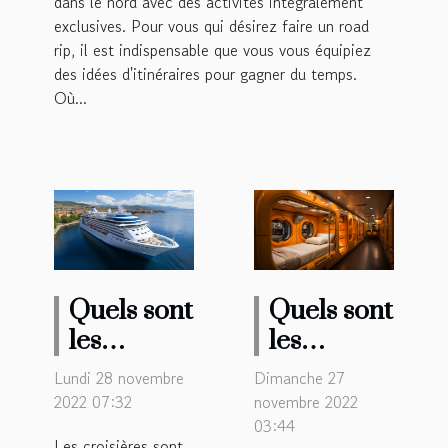
dans le nord avec des activités intégralement
exclusives. Pour vous qui désirez faire un road
rip, il est indispensable que vous vous équipiez
des idées d'itinéraires pour gagner du temps.
Où...
Quels sont
Quels sont
les
les
avantages
meilleurs
Lundi 28 novembre
Dimanche 27
des
hôtels
2022 07:32
novembre 2022
croisières
03:44
capsules à
Les croisières sont