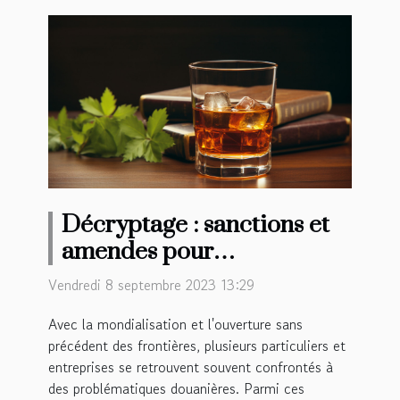
Décryptage : sanctions et
amendes pour
dépassement de la quantité
Vendredi 8 septembre 2023 13:29
d'alcool autorisée en
Avec la mondialisation et l'ouverture sans
douane
précédent des frontières, plusieurs particuliers et
entreprises se retrouvent souvent confrontés à
des problématiques douanières. Parmi ces