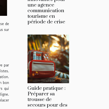
une agence
communication
tourisme en
période de crise
ose de
us sur
ve par
istes.
ation.
un bon
Guide pratique :
s qui
Préparer sa
ligne.
trousse de
placer
secours pour des