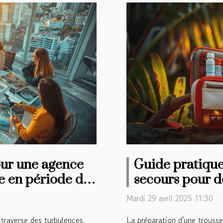
our une agence
Guide pratique
 en période de
secours pour d
Mardi 29 avril 2025 11:30
traverse des turbulences
La préparation d'une trouss