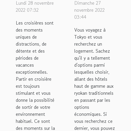
avantages
meilleurs
Lundi 28 novembre
Dimanche 27
des
hôtels
2022 07:32
novembre 2022
croisières
03:44
capsules à
Les croisières sont
?
Tokyo ?
des moments
Vous voyagez à
uniques de
Tokyo et vous
distractions, de
recherchez un
détente et des
logement. Sachez
périodes de
qu'il y a tellement
vacances
d'options parmi
exceptionnelles.
lesquelles choisir,
Partir en croisière
allant des hôtels
est toujours
haut de gamme aux
stimulant et vous
ryokan traditionnels
donne la possibilité
en passant par les
de sortir de votre
options
environnement
économiques. Si
habituel. Ce sont
vous recherchez ce
des moments sur la
dernier, vous pouvez