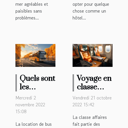
mer agréables et
opter pour quelque
paisibles sans
chose comme un
problèmes...
hôtel...
Quels sont
Voyage en
les
classe
avantages
affaire :
Mercredi 2
Vendredi 21 octobre
de passer
Les
novembre 2022
2022 15:42
15:08
par ‘’Cars
avantages
La classe affaires
de
La location de bus
fait partie des