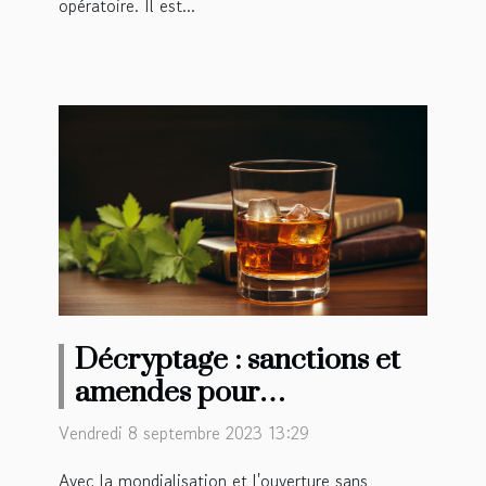
opératoire. Il est...
Décryptage : sanctions et
amendes pour
dépassement de la quantité
Vendredi 8 septembre 2023 13:29
d'alcool autorisée en
Avec la mondialisation et l'ouverture sans