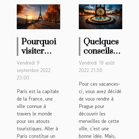
Pourquoi
Quelques
visiter
conseils
Paris ?
pour
Vendredi 9
Vendredi 19 août
visiter
septembre 2022
2022 21:50
23:00
Prague en
Pour ces vacances-
seulement
Paris est la capitale
ci, vous avez décidé
trois jours.
de la France, une
de vous rendre à
ville connue à
Prague pour
travers le monde
découvrir les
pour ses atouts
merveilles de cette
touristiques. Aller à
ville, c'est une
Paris constitue un
bonne idée. Mais,