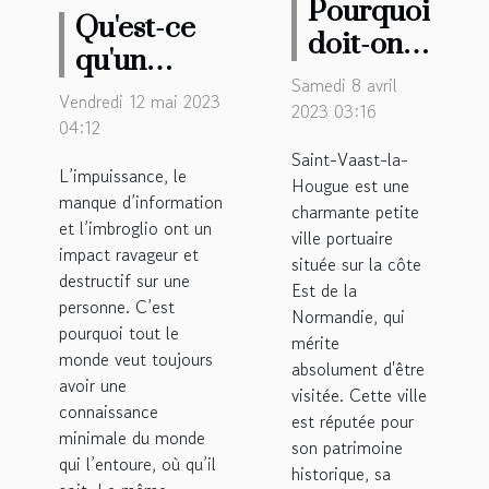
Pourquoi
Qu'est-ce
doit-on
qu'un
visiter la
Samedi 8 avril
annuaire
Vendredi 12 mai 2023
ville de
2023 03:16
des
04:12
Saint-
préfectures
Saint-Vaast-la-
Vaast-la-
L’impuissance, le
Hougue est une
?
manque d’information
Hougue
charmante petite
et l’imbroglio ont un
?
ville portuaire
impact ravageur et
située sur la côte
destructif sur une
Est de la
personne. C’est
Normandie, qui
pourquoi tout le
mérite
monde veut toujours
absolument d'être
avoir une
visitée. Cette ville
connaissance
est réputée pour
minimale du monde
son patrimoine
qui l’entoure, où qu’il
historique, sa