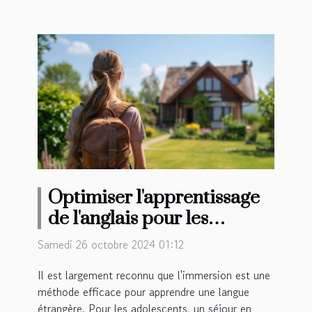
Optimiser l'apprentissage
de l'anglais pour les
adolescents avec un séjour
Samedi 26 octobre 2024 01:12
en famille
Il est largement reconnu que l'immersion est une
méthode efficace pour apprendre une langue
étrangère. Pour les adolescents, un séjour en