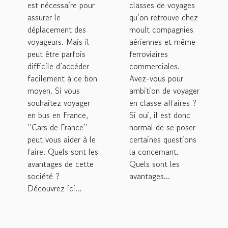
France’’
est nécessaire pour
classes de voyages
pour la
assurer le
qu’on retrouve chez
déplacement des
moult compagnies
location
voyageurs. Mais il
aériennes et même
de bus ?
peut être parfois
ferroviaires
difficile d’accéder
commerciales.
facilement à ce bon
Avez-vous pour
moyen. Si vous
ambition de voyager
souhaitez voyager
en classe affaires ?
en bus en France,
Si oui, il est donc
‘’Cars de France’’
normal de se poser
peut vous aider à le
certaines questions
faire. Quels sont les
la concernant.
avantages de cette
Quels sont les
société ?
avantages...
Découvrez ici...