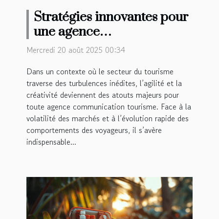
Stratégies innovantes pour
une agence
communication tourisme
Mercredi 20 août 2025 00:34
en période de crise
Dans un contexte où le secteur du tourisme
traverse des turbulences inédites, l’agilité et la
créativité deviennent des atouts majeurs pour
toute agence communication tourisme. Face à la
volatilité des marchés et à l’évolution rapide des
comportements des voyageurs, il s’avère
indispensable...