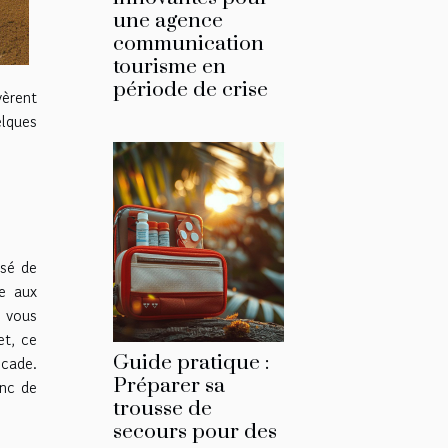
une agence
communication
tourisme en
période de crise
vèrent
elques
osé de
de aux
 vous
et, ce
Guide pratique :
scade.
Préparer sa
anc de
trousse de
secours pour des