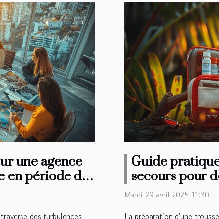
our une agence
Guide pratique
 en période de
secours pour d
Mardi 29 avril 2025 11:30
traverse des turbulences
La préparation d'une trouss