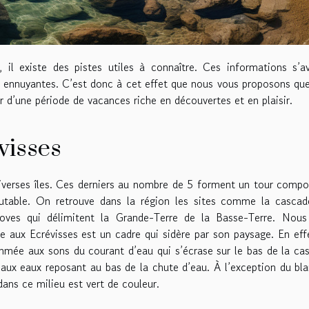
 il existe des pistes utiles à connaître. Ces informations s’a
s ennuyantes. C’est donc à cet effet que nous vous proposons qu
r d’une période de vacances riche en découvertes et en plaisir.
visses
iverses îles. Ces derniers au nombre de 5 forment un tour comp
iscutable. On retrouve dans la région les sites comme la casca
roves qui délimitent la Grande-Terre de la Basse-Terre. Nous
 aux Ecrévisses est un cadre qui sidère par son paysage. En eff
hmée aux sons du courant d’eau qui s’écrase sur le bas de la ca
 aux eaux reposant au bas de la chute d’eau. À l’exception du bl
dans ce milieu est vert de couleur.