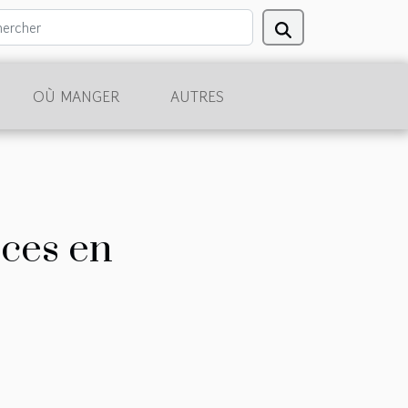
OÙ MANGER
AUTRES
nces en